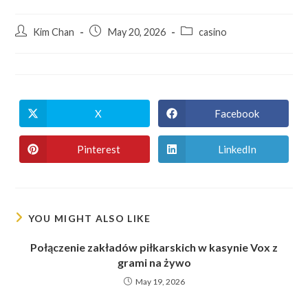
Post
Post
Post
Kim Chan
May 20, 2026
casino
author:
published:
category:
X
Facebook
Opens
Opens
in
in
a
a
new
new
Pinterest
LinkedIn
Opens
Opens
window
window
in
in
a
a
new
new
window
window
YOU MIGHT ALSO LIKE
Połączenie zakładów piłkarskich w kasynie Vox z
grami na żywo
May 19, 2026