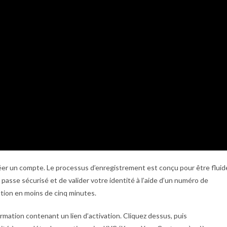
réer un compte. Le processus d’enregistrement est conçu pour être fluid
de passe sécurisé et de valider votre identité à l’aide d’un numéro de
ption en moins de cinq minutes.
rmation contenant un lien d’activation. Cliquez dessus, puis