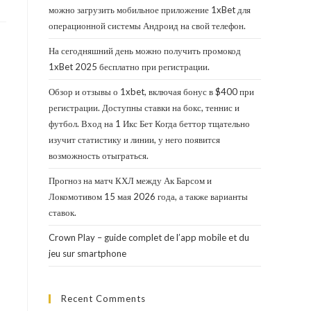
можно загрузить мобильное приложение 1xBet для
операционной системы Андроид на свой телефон.
На сегодняшний день можно получить промокод
1xBet 2025 бесплатно при регистрации.
Обзор и отзывы о 1xbet, включая бонус в $400 при
регистрации. Доступны ставки на бокс, теннис и
футбол. Вход на 1 Икс Бет Когда беттор тщательно
изучит статистику и линии, у него появится
возможность отыграться.
Прогноз на матч КХЛ между Ак Барсом и
Локомотивом 15 мая 2026 года, а также варианты
ставок.
Crown Play – guide complet de l’app mobile et du
jeu sur smartphone
Recent Comments