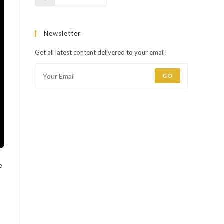
Newsletter
Get all latest content delivered to your email!
GO
e