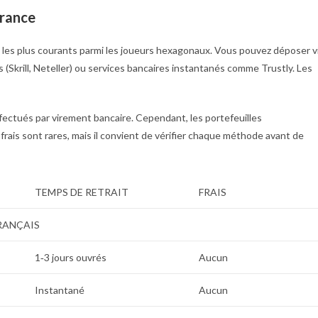
France
 les plus courants parmi les joueurs hexagonaux. Vous pouvez déposer v
s (Skrill, Neteller) ou services bancaires instantanés comme Trustly. Les
effectués par virement bancaire. Cependant, les portefeuilles
rais sont rares, mais il convient de vérifier chaque méthode avant de
TEMPS DE RETRAIT
FRAIS
RANÇAIS
1‑3 jours ouvrés
Aucun
Instantané
Aucun