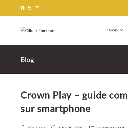
Skip
to
content
FOOD
Blog
Crown Play – guide comp
sur smartphone
Post
Post
Post