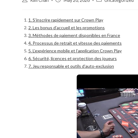
Kim Chan
May 20, 2026
Uncategorized
author:
published:
category:
1. S’inscrire rapidement sur Crown Play
2. Les bonus d’accueil et les promotions
3. Méthodes de paiement disponibles en France
4. Processus de retrait et vitesse des paiements
5. L’expérience mobile et l’application Crown Play
6. Sécurité, licences et protection des joueurs
7. Jeu responsable et outils d’auto‑exclusion