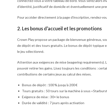
connectez‑vous à votre tableau de bord. Vous serez alors in
d’identité, justificatif de domicile et éventuellement une pr
Pour accéder directement à la page d’inscription, rendez‑vous 
2. Les bonus d’accueil et les promotions
Crown Play propose un package de bienvenue généreux, sou
de dépôt et des tours gratuits. Le bonus de dépôt typique e
le jeu sélectionné.
Attention aux exigences de mise (wagering requirements). L
pouvoir retirer les gains. Lisez toujours les conditions : cert
contributions de certains jeux au calcul des mises.
Bonus de dépôt : 100 % jusqu’à 200 €
Tours gratuits : 50 tours sur la machine à sous « Starburst
Exigence de mise : 30× le bonus
Durée de validité : 7 jours après activation