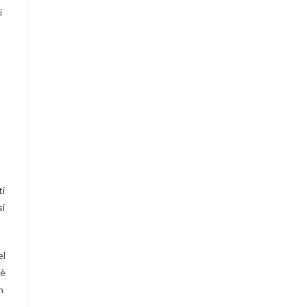
i
ti
si
el
 è
n