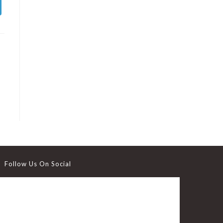
Follow Us On Social