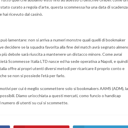
è stato curato a regola d’arte, questa scommessa ha una data di scadenza
e hai ricevuto dal casinò.
i può lamentare: non si arriva a numeri monstre quali quelli di bookmaker
 decidere se la squadra favorita alla fine del match avrà segnato almen
ta più debole sarà riuscita a mantenere un distacco minore. Come avrai
ocietà Scommesse Italia LTD nasce ed ha sede operativa a Napoli, e quindi
lia offre ai propri utenti diversi metodi per ricaricare il proprio conto e
che se non si possiede l’età per farlo.
si motivi per cui è meglio scommettere solo si bookmakers AAMS (ADM), la
i possibili. Diamo un’occhiata a questi mercati, como funcio o handicap
l numero di utenti su cui si scommette.